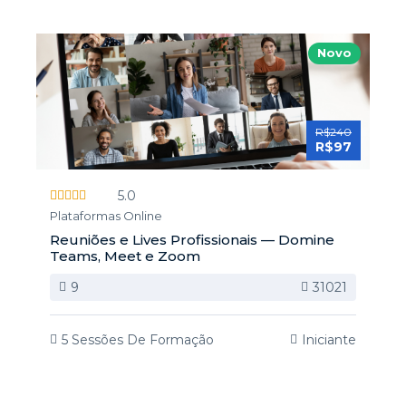
Novo
R$240
R$97
5.0
Plataformas Online
Reuniões e Lives Profissionais — Domine
Teams, Meet e Zoom
9
31021
5 Sessões De Formação
Iniciante